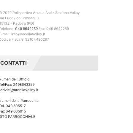
© 2022 Polisportiva Arcella Asd - Sezione Volley
Via Ludovico Bressan, 3
35132 - Padova (PD)
Telefono:
049 8642259
Fax: 049 8642259
E-mail: info@arcellavolley.it
Codice Fiscale: 92104480287
n
re
CONTATTI
Numeri dell'Ufficio
Tel/Fax: 0498642259
scrivici@arcellavolley.it
Numeri della Parrocchia
Tel. 049.605517
Fax 049.605915
SITO PARROCCHIALE