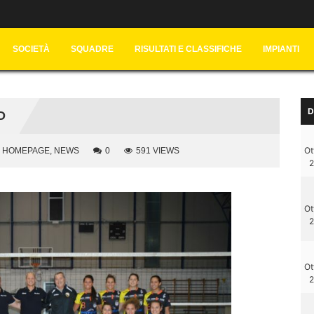
SOCIETÀ
SQUADRE
RISULTATI E CLASSIFICHE
IMPIANTI
D
D
Ot
HOMEPAGE
,
NEWS
0
591 VIEWS
2
Ot
2
Ot
2