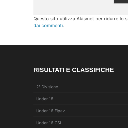
Questo sito utilizza Akismet per ridurre lo
dai commenti
.
RISULTATI E CLASSIFICHE
2ª Divisione
Under 18
Under 16 Fipav
Under 16 CSI