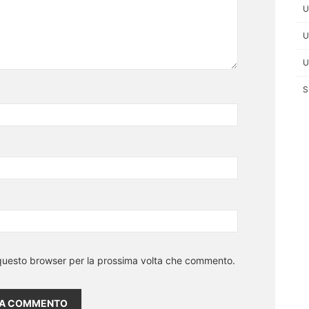
U
U
U
S
n questo browser per la prossima volta che commento.