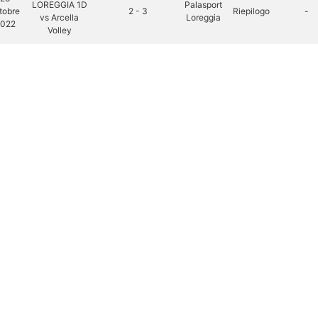
LOREGGIA 1D
Palasport
tobre
2 - 3
Riepilogo
-
vs Arcella
Loreggia
022
Volley