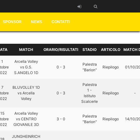
SPONSOR
NEWS
CONTATTI
ATA
MATCH
ORARIO/RISULTATI
STADIO
ARTICOLO
MATCH 
1
Arcella Volley
Palestra
tobre
vs G.S.
0 - 3
Riepilogo
01/10/2
"Barion"
022
S.ANGELO 1D
Palestra
7
BLUVOLLEY 1D
1 -
tobre
vs Arcella
0 - 3
Riepilogo
-
Istituto
022
Volley
Scalcerle
15
Arcella Volley
Palestra
tobre
vs CENTRO
3 - 0
Riepilogo
14/10/2
"Barion"
022
GIOVANILE 3D
JUNGHEINRICH
28