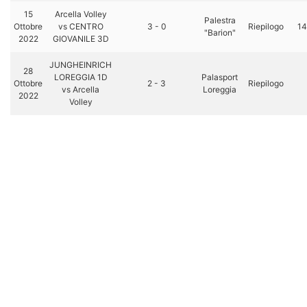
15
Arcella Volley
Palestra
Ottobre
vs CENTRO
3 - 0
Riepilogo
14
"Barion"
2022
GIOVANILE 3D
JUNGHEINRICH
28
LOREGGIA 1D
Palasport
Ottobre
2 - 3
Riepilogo
vs Arcella
Loreggia
2022
Volley