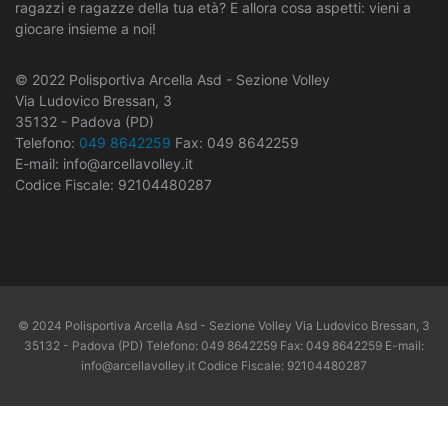
ragazzi e ragazze della tua età? E allora cosa aspetti: vieni a
giocare insieme a noi!
© 2022 Polisportiva Arcella Asd - Sezione Volley
Via Ludovico Bressan, 3
35132 - Padova (PD)
Telefono:
049 8642259
Fax: 049 8642259
E-mail: info@arcellavolley.it
Codice Fiscale: 92104480287
© 2024 Polisportiva Arcella Asd - Sezione Volley Via Ludovico Bressan, 3
35132 - Padova (PD) Telefono: 049 8642259 Fax: 049 8642259 E-mail:
info@arcellavolley.it Codice Fiscale: 92104480287