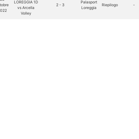
LOREGGIA 1D
Palasport
tobre
2 - 3
Riepilogo
-
vs Arcella
Loreggia
022
Volley