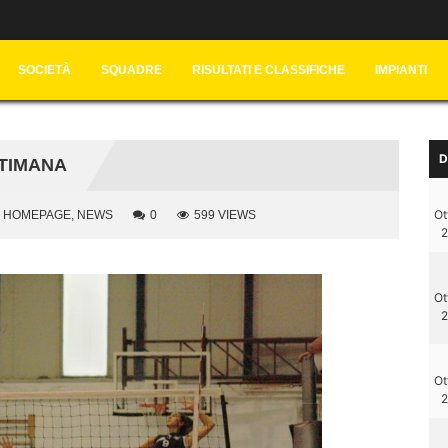
SOCIETÀ
SQUADRE
RISULTATI E CLASSIFICHE
IMPIANTI
D
TTIMANA
Ot
HOMEPAGE
,
NEWS
0
599 VIEWS
2
Ot
2
Ot
2