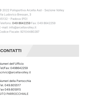
© 2022 Polisportiva Arcella Asd - Sezione Volley
Via Ludovico Bressan, 3
35132 - Padova (PD)
Telefono:
049 8642259
Fax: 049 8642259
E-mail: info@arcellavolley.it
Codice Fiscale: 92104480287
CONTATTI
Numeri dell'Ufficio
Tel/Fax: 0498642259
scrivici@arcellavolley.it
Numeri della Parrocchia
Tel. 049.605517
Fax 049.605915
SITO PARROCCHIALE