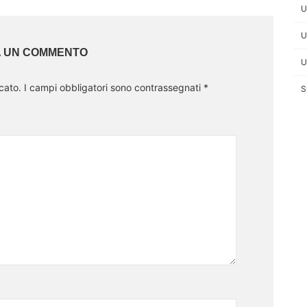
Facebook
Mastodo
Email
Sha
U
U
A UN COMMENTO
U
cato.
I campi obbligatori sono contrassegnati
*
S