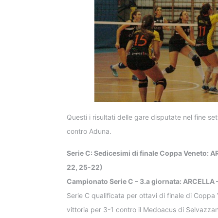
Questi i risultati delle gare disputate nel fine 
contro Aduna.
Serie C: Sedicesimi di finale Coppa Veneto
22, 25-22)
Campionato Serie C – 3.a giornata: ARCELLA
Serie C qualificata per ottavi di finale di Copp
vittoria per 3-1 contro il Medoacus di Selvazzan