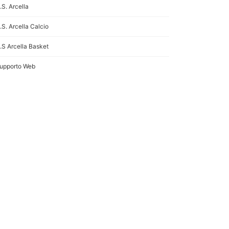
n
re
.S. Arcella
.S. Arcella Calcio
.S Arcella Basket
upporto Web