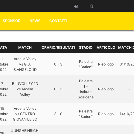
SPONSOR
NEWS
CONTATTI
ATA
MATCH
ORARIO/RISULTATI
STADIO
ARTICOLO
MATCH 
1
Arcella Volley
Palestra
tobre
vs G.S.
0 - 3
Riepilogo
01/10/2
"Barion"
022
S.ANGELO 1D
Palestra
7
BLUVOLLEY 1D
1 -
tobre
vs Arcella
0 - 3
Riepilogo
-
Istituto
022
Volley
Scalcerle
15
Arcella Volley
Palestra
tobre
vs CENTRO
3 - 0
Riepilogo
14/10/2
"Barion"
022
GIOVANILE 3D
JUNGHEINRICH
28