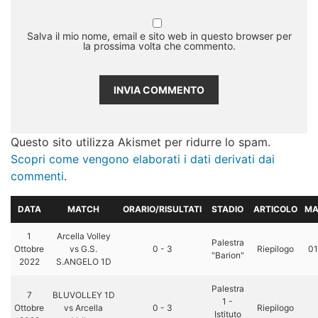
Salva il mio nome, email e sito web in questo browser per
la prossima volta che commento.
Questo sito utilizza Akismet per ridurre lo spam.
Scopri come vengono elaborati i dati derivati dai
commenti
.
DATA
MATCH
ORARIO/RISULTATI
STADIO
ARTICOLO
MA
1
Arcella Volley
Palestra
Ottobre
vs G.S.
0 - 3
Riepilogo
01
"Barion"
2022
S.ANGELO 1D
Palestra
7
BLUVOLLEY 1D
1 -
Ottobre
vs Arcella
0 - 3
Riepilogo
Istituto