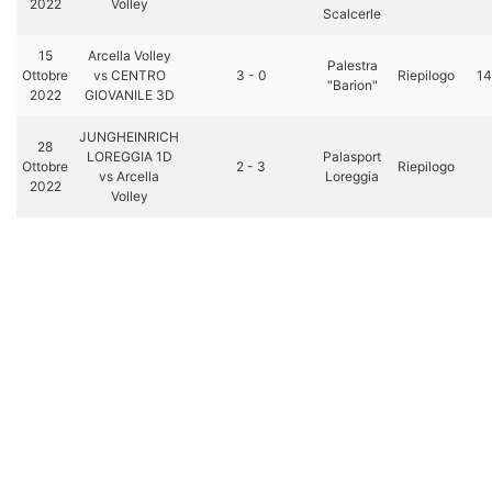
2022
Volley
Scalcerle
15
Arcella Volley
Palestra
Ottobre
vs CENTRO
3 - 0
Riepilogo
14
"Barion"
2022
GIOVANILE 3D
JUNGHEINRICH
28
LOREGGIA 1D
Palasport
Ottobre
2 - 3
Riepilogo
vs Arcella
Loreggia
2022
Volley