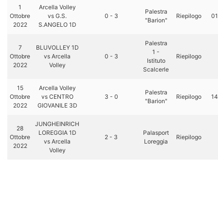
1
Arcella Volley
Palestra
Ottobre
vs G.S.
0 - 3
Riepilogo
01
"Barion"
2022
S.ANGELO 1D
Palestra
7
BLUVOLLEY 1D
1 -
Ottobre
vs Arcella
0 - 3
Riepilogo
Istituto
2022
Volley
Scalcerle
15
Arcella Volley
Palestra
Ottobre
vs CENTRO
3 - 0
Riepilogo
14
"Barion"
2022
GIOVANILE 3D
JUNGHEINRICH
28
LOREGGIA 1D
Palasport
Ottobre
2 - 3
Riepilogo
vs Arcella
Loreggia
2022
Volley