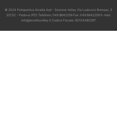
© 2024 Polisportiva Arcella Asd - Sezione Volley Via Ludovico Bressan, 3
35132 - Padova (PD) Telefono: 049 8642259 Fax: 049 8642259 E-mail:
info@arcellavolley.it Codice Fiscale: 92104480287