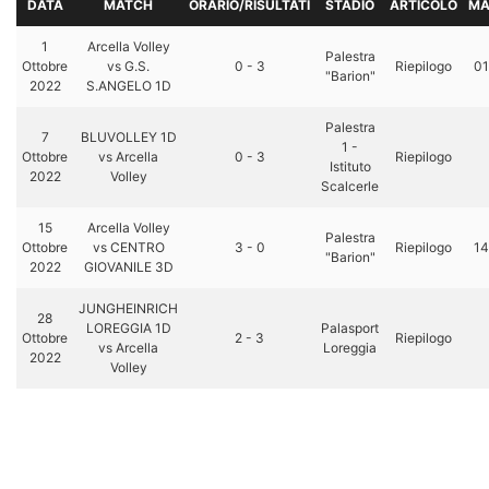
DATA
MATCH
ORARIO/RISULTATI
STADIO
ARTICOLO
MA
1
Arcella Volley
Palestra
Ottobre
vs G.S.
0 - 3
Riepilogo
01
"Barion"
2022
S.ANGELO 1D
Palestra
7
BLUVOLLEY 1D
1 -
Ottobre
vs Arcella
0 - 3
Riepilogo
Istituto
2022
Volley
Scalcerle
15
Arcella Volley
Palestra
Ottobre
vs CENTRO
3 - 0
Riepilogo
14
"Barion"
2022
GIOVANILE 3D
JUNGHEINRICH
28
LOREGGIA 1D
Palasport
Ottobre
2 - 3
Riepilogo
vs Arcella
Loreggia
2022
Volley