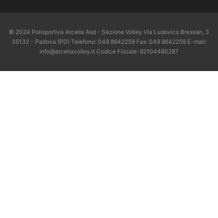
© 2024 Polisportiva Arcella Asd - Sezione Volley Via Ludovico Bressan, 3
35132 - Padova (PD) Telefono: 049 8642259 Fax: 049 8642259 E-mail:
info@arcellavolley.it Codice Fiscale: 92104480287