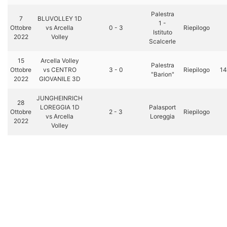
Palestra
7
BLUVOLLEY 1D
1 -
Ottobre
vs Arcella
0 - 3
Riepilogo
Istituto
2022
Volley
Scalcerle
15
Arcella Volley
Palestra
Ottobre
vs CENTRO
3 - 0
Riepilogo
14
"Barion"
2022
GIOVANILE 3D
JUNGHEINRICH
28
LOREGGIA 1D
Palasport
Ottobre
2 - 3
Riepilogo
vs Arcella
Loreggia
2022
Volley