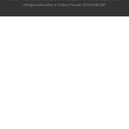
info@arcellavolley.it Codice Fiscale: 92104480287