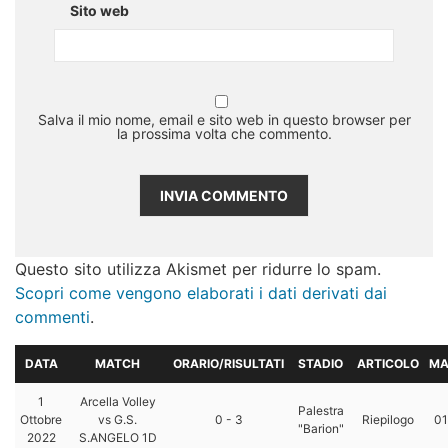
Sito web
Salva il mio nome, email e sito web in questo browser per
la prossima volta che commento.
Questo sito utilizza Akismet per ridurre lo spam.
Scopri come vengono elaborati i dati derivati dai
commenti
.
DATA
MATCH
ORARIO/RISULTATI
STADIO
ARTICOLO
MA
1
Arcella Volley
Palestra
Ottobre
vs G.S.
0 - 3
Riepilogo
01
"Barion"
2022
S.ANGELO 1D