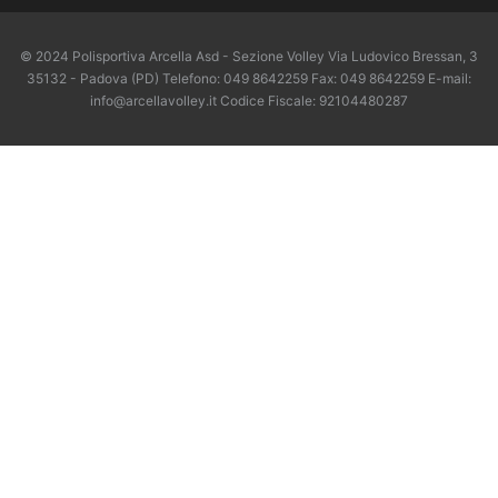
© 2024 Polisportiva Arcella Asd - Sezione Volley Via Ludovico Bressan, 3
35132 - Padova (PD) Telefono: 049 8642259 Fax: 049 8642259 E-mail:
info@arcellavolley.it Codice Fiscale: 92104480287