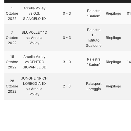
1
Arcella Volley
Palestra
Ottobre
vs G.S.
0 - 3
Riepilogo
01
"Barion"
2022
S.ANGELO 1D
Palestra
7
BLUVOLLEY 1D
1 -
Ottobre
vs Arcella
0 - 3
Riepilogo
Istituto
2022
Volley
Scalcerle
15
Arcella Volley
Palestra
Ottobre
vs CENTRO
3 - 0
Riepilogo
14
"Barion"
2022
GIOVANILE 3D
JUNGHEINRICH
28
LOREGGIA 1D
Palasport
Ottobre
2 - 3
Riepilogo
vs Arcella
Loreggia
2022
Volley