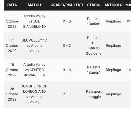
DATA
MATCH
ORARIO/RISULTATI
STADIO
ARTICOLO
MA
1
Arcella Volley
Palestra
Ottobre
vs G.S.
0 - 3
Riepilogo
01
"Barion"
2022
S.ANGELO 1D
Palestra
7
BLUVOLLEY 1D
1 -
Ottobre
vs Arcella
0 - 3
Riepilogo
Istituto
2022
Volley
Scalcerle
15
Arcella Volley
Palestra
Ottobre
vs CENTRO
3 - 0
Riepilogo
14
"Barion"
2022
GIOVANILE 3D
JUNGHEINRICH
28
LOREGGIA 1D
Palasport
Ottobre
2 - 3
Riepilogo
vs Arcella
Loreggia
2022
Volley