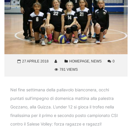
27 APRILE 2018
HOMEPAGE
,
NEWS
0
781 VIEWS
Nel fine settimana della pallavolo bianconera, occhi
puntati sull’impegno di domenica mattina alla palestra
Gozzano, alla Guizza. L’under 12 si gioca il trofeo nella
finalissima per il primo e secondo posto campionato CSI
contro il Salese Volley: forza ragazze e ragazzi!