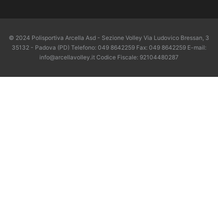
© 2024 Polisportiva Arcella Asd - Sezione Volley Via Ludovico Bressan, 3
35132 - Padova (PD) Telefono: 049 8642259 Fax: 049 8642259 E-mail:
info@arcellavolley.it Codice Fiscale: 92104480287