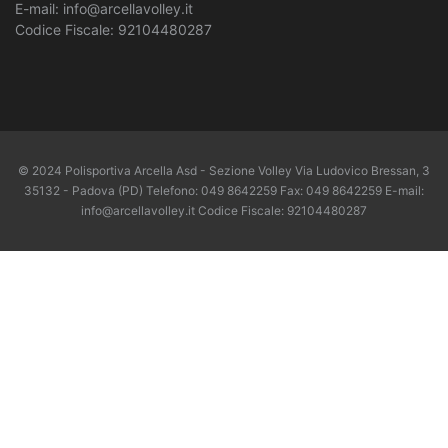
E-mail: info@arcellavolley.it
Codice Fiscale: 92104480287
© 2024 Polisportiva Arcella Asd - Sezione Volley Via Ludovico Bressan, 3
35132 - Padova (PD) Telefono: 049 8642259 Fax: 049 8642259 E-mail:
info@arcellavolley.it Codice Fiscale: 92104480287