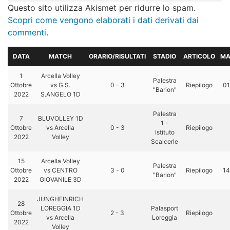
Questo sito utilizza Akismet per ridurre lo spam.
Scopri come vengono elaborati i dati derivati dai
commenti
.
DATA
MATCH
ORARIO/RISULTATI
STADIO
ARTICOLO
MA
1
Arcella Volley
Palestra
Ottobre
vs G.S.
0 - 3
Riepilogo
01
"Barion"
2022
S.ANGELO 1D
Palestra
7
BLUVOLLEY 1D
1 -
Ottobre
vs Arcella
0 - 3
Riepilogo
Istituto
2022
Volley
Scalcerle
15
Arcella Volley
Palestra
Ottobre
vs CENTRO
3 - 0
Riepilogo
14
"Barion"
2022
GIOVANILE 3D
JUNGHEINRICH
28
LOREGGIA 1D
Palasport
Ottobre
2 - 3
Riepilogo
vs Arcella
Loreggia
2022
Volley