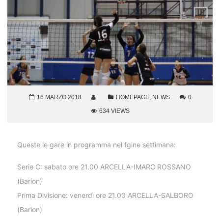
16 MARZO 2018
HOMEPAGE
,
NEWS
0
634 VIEWS
Queste le gare in programma nel fgine settimana:
Serie C: sabato ore 21.00 ARCELLA-IMARC ROSSANO
(Barion)
Prima Divisione: venerdì ore 21.00 ARCELLA-SALBORO
(Barion)