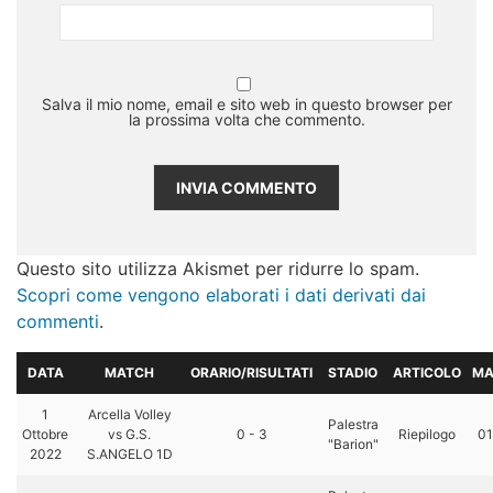
Salva il mio nome, email e sito web in questo browser per
la prossima volta che commento.
Questo sito utilizza Akismet per ridurre lo spam.
Scopri come vengono elaborati i dati derivati dai
commenti
.
DATA
MATCH
ORARIO/RISULTATI
STADIO
ARTICOLO
MA
1
Arcella Volley
Palestra
Ottobre
vs G.S.
0 - 3
Riepilogo
01
"Barion"
2022
S.ANGELO 1D