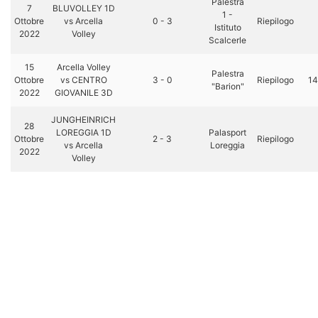
Palestra
7
BLUVOLLEY 1D
1 -
Ottobre
vs Arcella
0 - 3
Riepilogo
Istituto
2022
Volley
Scalcerle
15
Arcella Volley
Palestra
Ottobre
vs CENTRO
3 - 0
Riepilogo
14
"Barion"
2022
GIOVANILE 3D
JUNGHEINRICH
28
LOREGGIA 1D
Palasport
Ottobre
2 - 3
Riepilogo
vs Arcella
Loreggia
2022
Volley