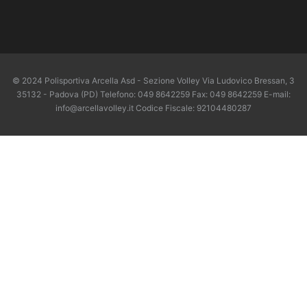
© 2024 Polisportiva Arcella Asd - Sezione Volley Via Ludovico Bressan, 3
35132 - Padova (PD) Telefono: 049 8642259 Fax: 049 8642259 E-mail:
info@arcellavolley.it Codice Fiscale: 92104480287