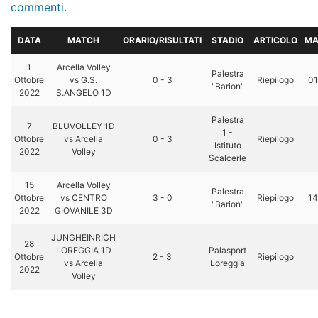
commenti
.
DATA
MATCH
ORARIO/RISULTATI
STADIO
ARTICOLO
MA
1
Arcella Volley
Palestra
Ottobre
vs G.S.
0 - 3
Riepilogo
01
"Barion"
2022
S.ANGELO 1D
Palestra
7
BLUVOLLEY 1D
1 -
Ottobre
vs Arcella
0 - 3
Riepilogo
Istituto
2022
Volley
Scalcerle
15
Arcella Volley
Palestra
Ottobre
vs CENTRO
3 - 0
Riepilogo
14
"Barion"
2022
GIOVANILE 3D
JUNGHEINRICH
28
LOREGGIA 1D
Palasport
Ottobre
2 - 3
Riepilogo
vs Arcella
Loreggia
2022
Volley