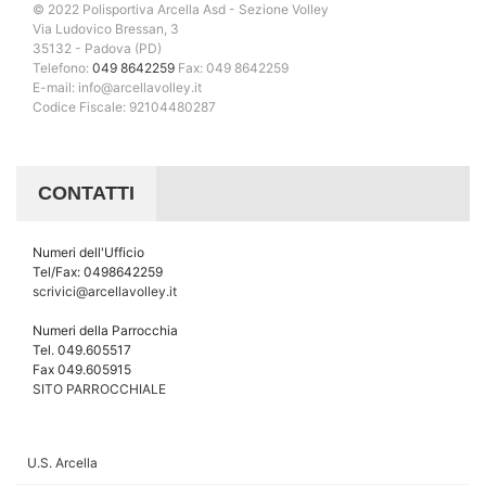
© 2022 Polisportiva Arcella Asd - Sezione Volley
Via Ludovico Bressan, 3
35132 - Padova (PD)
Telefono:
049 8642259
Fax: 049 8642259
E-mail: info@arcellavolley.it
Codice Fiscale: 92104480287
CONTATTI
Numeri dell'Ufficio
Tel/Fax: 0498642259
scrivici@arcellavolley.it
Numeri della Parrocchia
Tel. 049.605517
Fax 049.605915
SITO PARROCCHIALE
U.S. Arcella