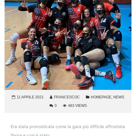
11 APRILE 2021
FRANCESCOC
HOMEPAGE
,
NEWS
0
483 VIEWS
Era stata pronosticata come la gara più difficile affrontata
finora e così è stato.