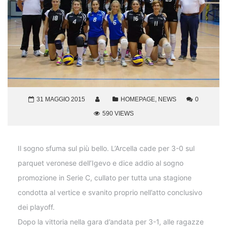
31 MAGGIO 2015
HOMEPAGE
,
NEWS
0
590 VIEWS
Il sogno sfuma sul più bello. L’Arcella cade per 3-0 sul
parquet veronese dell’Igevo e dice addio al sogno
promozione in Serie C, cullato per tutta una stagione
condotta al vertice e svanito proprio nell’atto conclusivo
dei playoff.
Dopo la vittoria nella gara d’andata per 3-1, alle ragazze