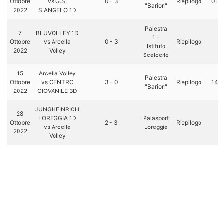
Ottobre
vs G.S.
0 - 3
Riepilogo
01
"Barion"
2022
S.ANGELO 1D
Palestra
7
BLUVOLLEY 1D
1 -
Ottobre
vs Arcella
0 - 3
Riepilogo
Istituto
2022
Volley
Scalcerle
15
Arcella Volley
Palestra
Ottobre
vs CENTRO
3 - 0
Riepilogo
14
"Barion"
2022
GIOVANILE 3D
JUNGHEINRICH
28
LOREGGIA 1D
Palasport
Ottobre
2 - 3
Riepilogo
vs Arcella
Loreggia
2022
Volley