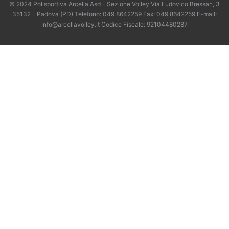
© 2024 Polisportiva Arcella Asd - Sezione Volley Via Ludovico Bressan, 3
35132 - Padova (PD) Telefono: 049 8642259 Fax: 049 8642259 E-mail:
info@arcellavolley.it Codice Fiscale: 92104480287