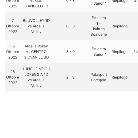
Ottobre
vs G.S.
0 - 3
Riepilogo
01
"Barion"
2022
S.ANGELO 1D
Palestra
7
BLUVOLLEY 1D
1 -
Ottobre
vs Arcella
0 - 3
Riepilogo
Istituto
2022
Volley
Scalcerle
15
Arcella Volley
Palestra
Ottobre
vs CENTRO
3 - 0
Riepilogo
14
"Barion"
2022
GIOVANILE 3D
JUNGHEINRICH
28
LOREGGIA 1D
Palasport
Ottobre
2 - 3
Riepilogo
vs Arcella
Loreggia
2022
Volley