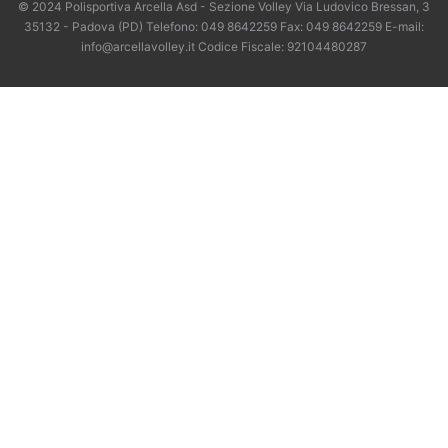
© 2024 Polisportiva Arcella Asd - Sezione Volley Via Ludovico Bressan, 3
35132 - Padova (PD) Telefono: 049 8642259 Fax: 049 8642259 E-mail:
info@arcellavolley.it Codice Fiscale: 92104480287