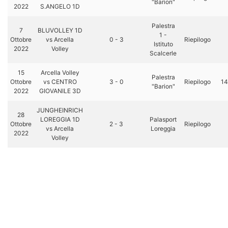
"Barion"
2022
S.ANGELO 1D
Palestra
7
BLUVOLLEY 1D
1 -
Ottobre
vs Arcella
0 - 3
Riepilogo
Istituto
2022
Volley
Scalcerle
15
Arcella Volley
Palestra
Ottobre
vs CENTRO
3 - 0
Riepilogo
14
"Barion"
2022
GIOVANILE 3D
JUNGHEINRICH
28
LOREGGIA 1D
Palasport
Ottobre
2 - 3
Riepilogo
vs Arcella
Loreggia
2022
Volley