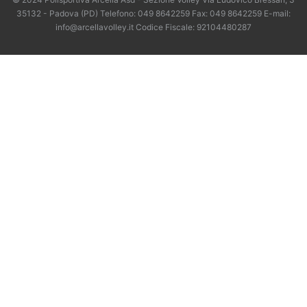
35132 - Padova (PD) Telefono: 049 8642259 Fax: 049 8642259 E-mail:
info@arcellavolley.it Codice Fiscale: 92104480287