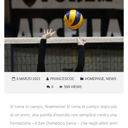
6 MARZO 2021
FRANCESCOC
HOMEPAGE
,
NEWS
0
589 VIEWS
Si torna in campo, finalmente! Si torna in campo dopo più
di un anno, una partita d’esordio non semplice contro una
formazione – il San Domenico Savio – che negli ultimi anni