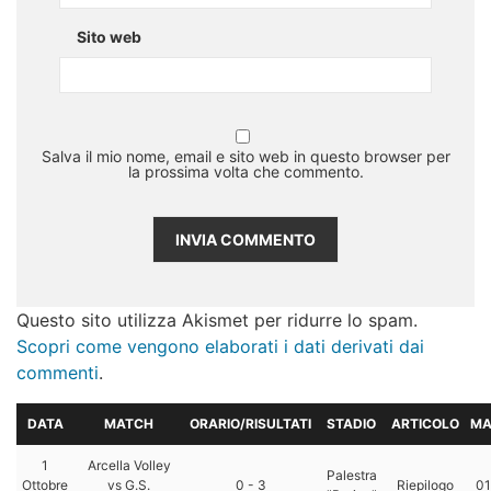
Sito web
Salva il mio nome, email e sito web in questo browser per
la prossima volta che commento.
Questo sito utilizza Akismet per ridurre lo spam.
Scopri come vengono elaborati i dati derivati dai
commenti
.
DATA
MATCH
ORARIO/RISULTATI
STADIO
ARTICOLO
MA
1
Arcella Volley
Palestra
Ottobre
vs G.S.
0 - 3
Riepilogo
01