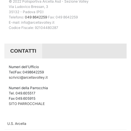
© 2022 Polisportiva Arcella Asd - Sezione Volley
Via Ludovico Bressan, 3
35132 - Padova (PD)
Telefono:
049 8642259
Fax: 049 8642259
E-mail: info@arcellavolley.it
Codice Fiscale: 92104480287
CONTATTI
Numeri dell'Ufficio
Tel/Fax: 0498642259
scrivici@arcellavolley.it
Numeri della Parrocchia
Tel. 049.605517
Fax 049.605915
SITO PARROCCHIALE
U.S. Arcella