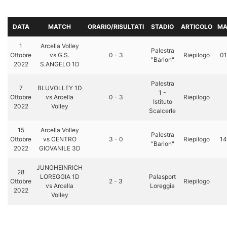
DATA
MATCH
ORARIO/RISULTATI
STADIO
ARTICOLO
MA
1
Arcella Volley
Palestra
Ottobre
vs G.S.
0 - 3
Riepilogo
01
"Barion"
2022
S.ANGELO 1D
Palestra
7
BLUVOLLEY 1D
1 -
Ottobre
vs Arcella
0 - 3
Riepilogo
Istituto
2022
Volley
Scalcerle
15
Arcella Volley
Palestra
Ottobre
vs CENTRO
3 - 0
Riepilogo
14
"Barion"
2022
GIOVANILE 3D
JUNGHEINRICH
28
LOREGGIA 1D
Palasport
Ottobre
2 - 3
Riepilogo
vs Arcella
Loreggia
2022
Volley