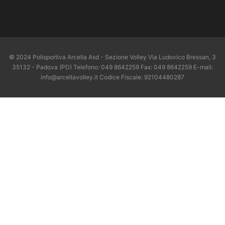
© 2024 Polisportiva Arcella Asd - Sezione Volley Via Ludovico Bressan, 3
35132 - Padova (PD) Telefono: 049 8642259 Fax: 049 8642259 E-mail:
info@arcellavolley.it Codice Fiscale: 92104480287