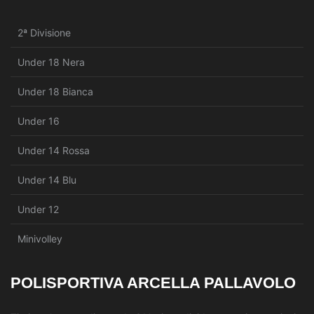
2ª Divisione
Under 18 Nera
Under 18 Bianca
Under 16
Under 14 Rossa
Under 14 Blu
Under 12
Minivolley
POLISPORTIVA ARCELLA PALLAVOLO